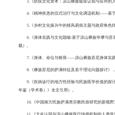
3.《防疫文化资本：凉山彝族瘟疫认知与应对的人
4.《精神疾患的仪式治疗与文化调适机制——基于凉
5.《乡村文化振兴中的移风易俗主题与政府角色转换
6.《身体实践与文化隐喻:基于凉山彝族毕摩与苏尼
载）。
7.《身体、命位与根骨——凉山彝族苏尼身体实践
8.《彝族苏尼的萨满特征及若干理论问题探讨》，《
9.《疾病诊疗的地方性经验与民族医学价值的探讨—
年鉴（学术卷）》全文引用）。
10.《中国南方民族萨满类宗教民俗研究的新视野》，
11.《文化认同与凉山彝族医疗抉择机制的人类学