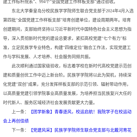
建工作标杆院系”、994个“全国党建工作样板支部”通过验收。
东北大学秦皇岛分校民族学学院师生联合党支部于2024年4月入选
第四批“全国党建工作样板支部”培育创建单位，建设周期两年。培育
创建期间，支部始终坚持以习近平新时代中国特色社会主义思想为指
导，深入贯彻新时代党的建设总要求，紧扣高校党建“七个有力”标
准，立足民族学专业特色，构建“四维定位”融合工作法，实现党建工
作与学科发展、人才培养、社会服务同频共振。
此次顺利通过国家级验收，标志着学校在新时代高校党建示范创
建和质量创优工作中迈上新台阶。民族学学院将以此为契机，持续深
化党建“双创”成果，充分发挥样板支部的示范引领、辐射带动作用，
以高质量党建引领学院事业高质量发展，为培养担当民族复兴大任的
时代新人、服务区域经济社会发展贡献更大力量。
上一条：
【团学新象】青春逐风，校运启航！我院学子在校运动
会上再创佳绩
下一条：
【党建风采】民族学学院师生联合党支部与北戴河育花