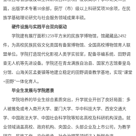
篇，出版学术专著10余部，获厅（市）级以上科研奖项30余项，在民
族学基础理论研究与社会服务领域成果丰硕。
硬件设施与实践平台双
向
驱动
学院建有展厅面积1259平方米的民族学博物馆，馆藏藏品2492
件，为高校民族民俗文化类国有备案博物馆、全国高校博物馆育人联
盟单位。学院打造现代化影视人类学实验室，配备非编系统、田野调
查无人机等先进设备。学院还在青龙满族自治县、国家方志馆秦皇岛
分馆、山海关区孟姜镇等地建立稳定的田野调查教学基地，实现“课堂
+田野”一体化育人。
毕业生发展与学院愿景
学院培养的毕业生综合素质突出，升学就业开创了良好局面：多
人被推免或考入南开大学、厦门大学、华中科技大学、西安交通大
学、中国政法大学、中国社会科学院等知名高校及科研机构深造。就
业领域涵盖高校、政府机构、央国企、头部企业及上市公司，为教学