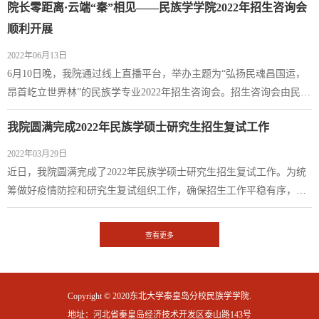
院长零距离·云端“秦”相见——民族学学院2022年招生咨询会
应满足以下条件：申请人本科专业应为民族学、社会学、历史学、政
治学、语言文学等人文社会学科。二、推免生优惠政策1.录取至民族
顺利开展
学专业、学习方式全日制就业方向非定向就业的推荐免试生，第一年
2022年06月13日
享受东北大学一等学业奖学金。特别优秀...
6月10日晚，我院通过线上直播平台，举办主题为“弘扬民魂昌国运，
昂首屹立世界林”的民族学专业2022年招生咨询会。招生咨询会由民族
学学院院长郝庆云教授主讲，民族学学院全体教师参与活动。会议由
我院圆满完成2022年民族学硕士研究生招生复试工作
校招生办相关同志组织。会议伊始，郝庆云院长祝贺同学们圆满顺利
地完成高考，即将开启人生新的征程。并向同学们真诚地推荐东北大
2022年03月29日
学民族学本科专业，希望同学们关注和选择。随后，郝院长从东北大
近日，我院圆满完成了2022年民族学硕士研究生招生复试工作。为统
学及秦皇岛分校民族学学院简介、新时...
筹做好疫情防控和研究生复试组织工作，确保招生工作平稳有序，按
照《关于做好2022年全国硕士研究生招生录取工作的通知》及《东北
大学2022年全国硕士研究生招生考试复试工作方案》，我院成立了招
查看更多
生复试工作小组，制定了科学规范、学科特色鲜明的复试工作实施细
则。从筹备到实施各个环节，我院积极克服新冠肺炎疫情导致的诸多
困难，完善应急预案和工作细则，畅通与...
Copyright © 2020东北大学秦皇岛分校民族学学院.
地址：河北省秦皇岛经济技术开发区泰山路143号