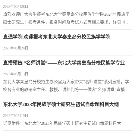
2023年06月28日
​热烈欢迎广大考生报考东北大学秦皇岛分校民族学学院2024年民族学
硕士研究生！报考条件，报名时间及考试方式等相关要求，详见《东
北大学2024年全国硕士研究生招生章程》。欢迎具有所在学校推荐免
直通学院|欢迎报考东北大学秦皇岛分校民族学学院
试资格的应届本科毕业生申请到我院攻读研究生，具体条件和要求详
见《东北大学2024年接收推荐免试研究生工作办法》。可登陆东北大
2023年06月24日
学研究生招生信息网（http://yz.neu.edu.cn）查询相关信息（以校方发
布的相关信息为准，请考生关注）...
直播预告|“名师讲堂”——东北大学秦皇岛分校民族学专业
2023年06月13日
东北大学秦皇岛分校招生办公室为大家带来“名师讲堂”系列直播，学
校各专业的教研室主任、教授、讲师们将一一做客“名师讲堂”直播
间，为你答疑解惑，带你揭开大学专业的面纱，帮你找准定位，助力
东北大学2023年民族学硕士研究生初试自命题科目大纲
科学的专业选择，学业生涯规划不迷茫。直播间准时开启，干货满
满，诚邀全国考生及家长前来观看、互动
2022年09月19日
详见附件：东北大学2023年民族学硕士研究生初试自命题科目大