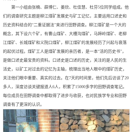
第一小组由张楠、薛博仁、姜欣、杜佳慧、杜芬5位同学组成。他
们的调查研究主题是柳江煤矿发展史与矿工记忆，主要运用口述史和
历史资料结合的“二重证据法”来进行田野调查。柳江煤矿是一个大的
概念，其下设六个矿，有曹山煤矿、大槽沟煤矿，马蹄岭煤矿、老柳
江煤矿、长城煤矿和义院口煤矿，柳江煤矿的发展经历了兴起与衰落
的起伏过程。煤矿工人是煤矿发展的亲历者，是一本“活的历史书”，
是做口述史最宝贵的资料。口述史是口述的历史，关注的是人民的生
活史，以矿工对过去的记忆为主轴，梳理出当地人眼中的煤矿历史，
关注他们眼中重要、真实的过去。在7天的时间里，他们先后访谈了20
多人，深度访谈关键报道人6人，积累了15000多字的田野调查笔记。
每位成员在田野调查中都取得了进步与收获，也对民族学专业和田野
调查有了更深的认识。