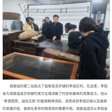
调查组的第二站抵达了昌黎县泥井镇的李成庄村。在这里，李砚
金为调查组成员依据村里文化墙讲解了村史和奤商的发展变迁。他从
“孝德感恩，诚信互助”的奤商精神讲起，进而讲到李成庄赋以及奤商
的发展历程、奤商在革命时期发挥的重要作用。调查组成员从李砚金