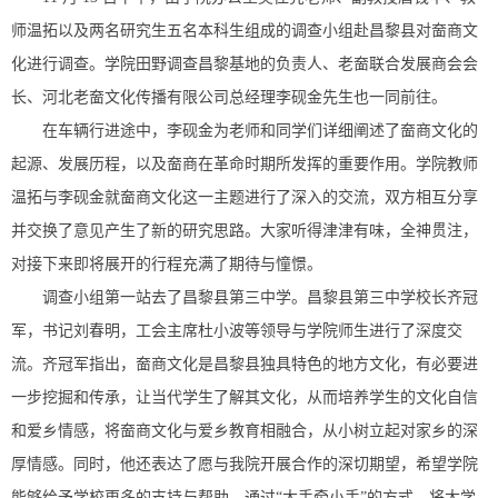
师温拓以及两名研究生五名本科生组成的调查小组赴昌黎县对奤商文
化进行调查。学院田野调查昌黎基地的负责人、老奤联合发展商会会
长、河北老奤文化传播有限公司总经理李砚金先生也一同前往。
在车辆行进途中，李砚金为老师和同学们详细阐述了奤商文化的
起源、发展历程，以及奤商在革命时期所发挥的重要作用。学院教师
温拓与李砚金就奤商文化这一主题进行了深入的交流，双方相互分享
并交换了意见产生了新的研究思路。大家听得津津有味，全神贯注，
对接下来即将展开的行程充满了期待与憧憬。
调查小组第一站去了昌黎县第三中学。昌黎县第三中学校长齐冠
军，书记刘春明，工会主席杜小波等领导与学院师生进行了深度交
流。齐冠军指出，奤商文化是昌黎县独具特色的地方文化，有必要进
一步挖掘和传承，让当代学生了解其文化，从而培养学生的文化自信
和爱乡情感，将奤商文化与爱乡教育相融合，从小树立起对家乡的深
厚情感。同时，他还表达了愿与我院开展合作的深切期望，希望学院
能够给予学校更多的支持与帮助，通过“大手牵小手”的方式，将大学