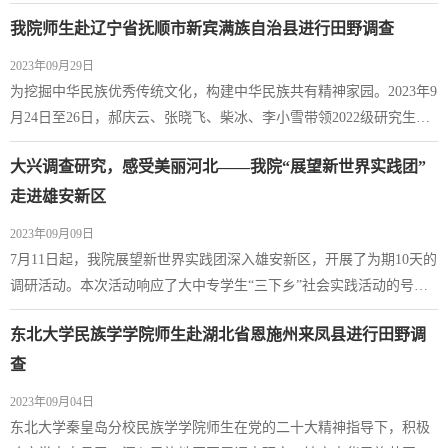
的调研组一行赴长城下的古村庄板厂峪村进行田野调查。板厂峪村，
我院师生赴辽宁省抚顺市新宾满族自治县进行田野调查
明代属蓟镇东协区石义院口提调管辖，现在属河北省秦皇岛市海港区
驻操营镇管辖。一个由长城关口营堡演化而来的村庄，一个沉淀着长
2023年09月29日
城人深厚情感和遗存的村庄。全村面积1113公顷，耕地面积100公顷，
​为挖掘中华民族优秀传统文化，构建中华民族共有精神家园。2023年9
山地面积850公顷，共368户1100人。...
月24日至26日，郝庆云、张晓飞、柴冰、李小雪带领2022级研究生张
媛缘、唐晓卿，2023级研究生付珂宁、江涛、刘倩在抚顺市新宾满族
大兴调查研究，感受美丽河北——我院“展望新世界实践团”
自治县赫图阿拉村进行田野调查工作。赫图阿拉位于新宾满族自治县
永陵镇，是满族的发祥地，也是后金政治、经济、军事、文化、外交
走进雄安新区
的中心，有着浓厚的满族历史文化底蕴。我院师生对赫图阿拉旅游资
2023年09月09日
源开发、少数民族特色村寨建设进行实...
​7月11日起，我院展望新世界实践团深入雄安新区，开展了为期10天的
调研活动。本次活动响应了大中专学生“三下乡”社会实践活动的号
召，让团队成员们学习贯彻了习近平总书记在雄安新区考察时发表的
东北大学民族学学院师生赴湖北省恩施州来凤县进行田野调
重要讲话精神，也了解了雄安新区的发展成就。11日，团队成员抵达
位于雄安新区昝岗片区的雄安站。雄安站不仅是雄安新区首个开工建
查
设的大型基础设施工程，更是一座“绿色建筑”，其建设过程严格执行
2023年09月04日
国家绿色建筑的最高标准，应用新材...
东北大学秦皇岛分校民族学学院师生在党的二十大精神指导下，积极