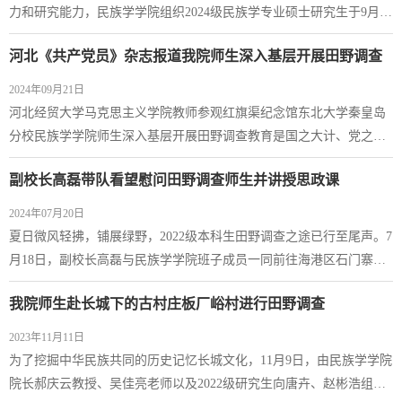
就奤商文化这一主题进行了深入的交流，...
力和研究能力，民族学学院组织2024级民族学专业硕士研究生于9月30
日至10月7日，赴秦皇岛柳江盆地开展了为期7天的田野调查。此次田
河北《共产党员》杂志报道我院师生深入基层开展田野调查
野调查由学院教师李立带队，院长岳小国、副院长柴冰和教师姚畅在
田野调查期间看望并指导学生团队开展具体工作。（图1：到达田野住
2024年09月21日
宿点当天集体合影）此次田野调查将学生分为了四个小组。各小组已
​河北经贸大学马克思主义学院教师参观红旗渠纪念馆东北大学秦皇岛
经在田野调查前做了充分准备，并且明...
分校民族学学院师生深入基层开展田野调查教育是国之大计、党之大
计。加强党对高校的领导，加强和改进高校党的建设，是办好中国特
副校长高磊带队看望慰问田野调查师生并讲授思政课
色社会主义大学的根本保证。我省全面贯彻党的教育方针，落实立德
树人根本任务，把培养德智体美劳全面发展的社会主义建设者和接班
2024年07月20日
人作为根本任务，充分发挥党建引领作用，推动学科建设与产业发
夏日微风轻拂，铺展绿野，2022级本科生田野调查之途已行至尾声。7
展、社会需求、科技前沿紧密衔接，为服...
月18日，副校长高磊与民族学学院班子成员一同前往海港区石门寨
镇，看望慰问正在当地进行田野调查的民族学学院 2201 班学生和带队
我院师生赴长城下的古村庄板厂峪村进行田野调查
教师。高磊一行先后抵达石门寨镇沙锅店村以及学生居住的宿舍等
地。在沙锅店村，他们详细了解了该村别具一格的历史底蕴，以及手
2023年11月11日
工匠人所蕴含的智慧与匠心。此外，他们还参观了学生居住的宿舍，
​为了挖掘中华民族共同的历史记忆长城文化，11月9日，由民族学学院
询问了学生的生活近况，并与同学们进行了...
院长郝庆云教授、吴佳亮老师以及2022级研究生向唐卉、赵彬浩组成