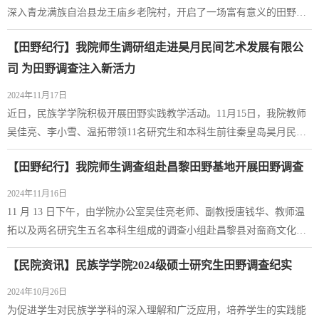
深入青龙满族自治县龙王庙乡老院村，开启了一场富有意义的田野调
查之旅。上午八点半，师生们迎着朝阳出发，经过一个半小时的车
【田野纪行】我院师生调研组走进昊月民间艺术发展有限公
程，顺利抵达龙王庙乡。大家选择徒步进村，用脚步去丈量这片土
地，深入感受当地风土人情。师生们来到老院村党群服务中心，参观
司 为田野调查注入新活力
全貌后，与村干部进行了深入座谈交流。会上，退休村干部详细介绍
2024年11月17日
了村情：全村 9 个村民组，402 户，1242 人...
近日，民族学学院积极开展田野实践教学活动。11月15日，我院教师
吴佳亮、李小雪、温拓带领11名研究生和本科生前往秦皇岛昊月民间
艺术发展有限公司进行了深度探访。昊月公司在秦皇岛地区民间艺术
【田野纪行】我院师生调查组赴昌黎田野基地开展田野调查
传播领域久负盛名，是地方特色文化传承的重要力量，尤其在剪纸这
一非物质文化遗产的挖掘与传承方面表现卓越。探访中，师生们首先
2024年11月16日
参观了剪纸艺术展示区，这里宛如一座民间艺术的宝库。众多精美的
11 月 13 日下午，由学院办公室吴佳亮老师、副教授唐钱华、教师温
剪纸作品映入眼帘，它们或呈现传统图案...
拓以及两名研究生五名本科生组成的调查小组赴昌黎县对奤商文化进
行调查。学院田野调查昌黎基地的负责人、老奤联合发展商会会长、
【民院资讯】民族学学院2024级硕士研究生田野调查纪实
河北老奤文化传播有限公司总经理李砚金先生也一同前往。在车辆行
进途中，李砚金为老师和同学们详细阐述了奤商文化的起源、发展历
2024年10月26日
程，以及奤商在革命时期所发挥的重要作用。学院教师温拓与李砚金
为促进学生对民族学学科的深入理解和广泛应用，培养学生的实践能